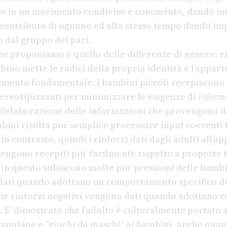
no in un movimento condiviso e conosciuto, dando i
el contributo di ognuno ed allo stesso tempo dando i
 dal gruppo dei pari.
he proponiamo è quello delle differenze di genere: en
mbino mette le radici della propria identità e l’appar
emento fondamentale. I bambini piccoli recepiscono
tereotipizzanti per minimizzare le esigenze di
informa
ell’elaborazione delle informazioni che provengono 
bini risulta piu’ semplice processare input coerenti 
in contrasto, quindi i rinforzi dati dagli adulti all’
engono recepiti piu’ facilmente rispetto a proposte t
 in questo subiscono molte piu’ pressioni delle bambi
 dati quando adottano un comportamento specifico d
me rinforzi negativi vengono dati quando adottano 
 E’ dimostrato che l’adulto è culturalmente portato 
bambine e “giochi da maschi” ai bambini, anche quan