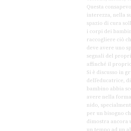
Questa consapevol
interezza, nella s
spazio di cura so
i corpi dei bambin
raccogliere ciò ch
deve avere uno sp
segnali del propr
affinché il propri
Si è discusso in g
dell’educatrice, 
bambino abbia sco
avere nella forma
nido, specialment
per un bisogno che
dimostra ancora u
un tempo ad un alt