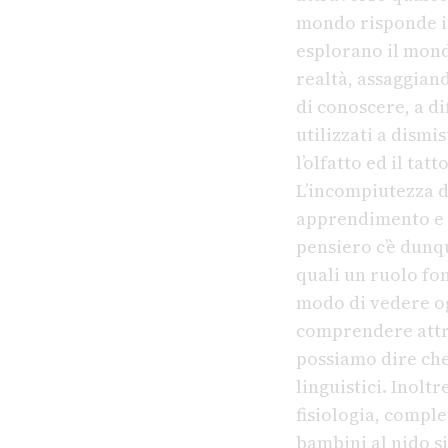
mondo risponde in
esplorano il mondo
realtà, assaggian
di conoscere, a dif
utilizzati a dismis
l’olfatto ed il ta
L’incompiutezza de
apprendimento e p
pensiero c’è dunqu
quali un ruolo fon
modo di vedere og
comprendere attrav
possiamo dire che
linguistici. Inolt
fisiologia, comple
bambini al nido s