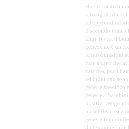
che lo trasforma
all’originalità d
all’apprendimento
Il secondo tema c
anni di vita il ba
genere ne è un el
le informazioni s
vale a dire che n
esterno, per i bam
ad input che sono 
genere specifico v
genere. I bambini
positivi vengono
maschile, così co
genere femminile.
da femmine” alle 