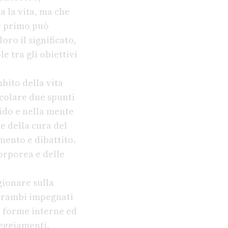
 la vita, ma che
er primo può
oro il significato,
e tra gli obiettivi
bito della vita
icolare due spunti
nido e nella mente
e della cura del
ento e dibattito.
corporea e delle
gionare sulla
ntrambi impegnati
e forme interne ed
teggiamenti.