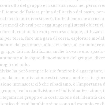
 controllo del gruppo e la sua sicurezza nel percorrer
e il tempo dell’attesa prima dell’arrivo del pasto, per
catrici di nidi diversi però, fonte di enorme arricc
rire modi diversi per raggiungere gli stessi obiettiv
 fare il trenino, fare un percorso a tappe, utilizzare
ni per terra, fare una gara di corsa, esplorare moda
imento, dal gattonare, allo strisciare, al camminare 
l gruppo tali modalità…ma anche trovare uno spazio
atamente al bisogno di movimento del gruppo, divers
uoghi del nido.
iviso ha però sempre le sue funzioni: è aggregante, 
ppo, dà una motivazione estrinseca a mettersi in gioc
zione intrinseca; ciò che ribadiamo, è l’importanza d
il gruppo, tra la condivisione e l’individualizzazione, 
i legami nel gruppo e la costruzione dell’identità di
entico di ogni bambino si possono ad esempio coglie