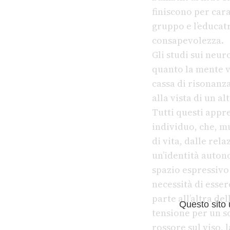
finiscono per cara
gruppo e l’educat
consapevolezza.
Gli studi sui neur
quanto la mente vi
cassa di risonanz
alla vista di un a
Tutti questi appr
individuo, che, m
di vita, dalle rel
un’identità autono
spazio espressivo 
necessità di esse
parte all’altra de
Questo sito
tensione per un so
rossore sul viso, 