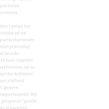
mportanza
mportanza
tro i primi tre
tenenza ad un
 particolarmente
tion processing
:
dal mondo
tra loro rispetto
appartenenza ad un
ipiche dell’altro
ne: rinforzi
el genere
comportamenti del
a proporre “giochi
do il maschio