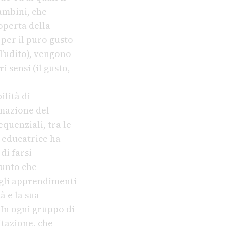
ambini, che
operta della
per il puro gusto
 l’udito), vengono
i sensi (il gusto,
ilità di
rmazione del
equenziali, tra le
i educatrice ha
di farsi
punto che
 gli apprendimenti
à e la sua
 In ogni gruppo di
itazione, che