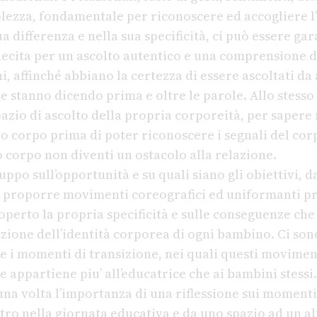
ezza, fondamentale per riconoscere ed accogliere l’
ua differenza e nella sua specificità, ci può essere g
llecita per un ascolto autentico e una comprensione di
i, affinché abbiano la certezza di essere ascoltati da 
e stanno dicendo prima e oltre le parole. Allo stesso
azio di ascolto della propria corporeità, per sapere 
io corpo prima di poter riconoscere i segnali del cor
o corpo non diventi un ostacolo alla relazione.
ruppo sull’opportunità e su quali siano gli obiettivi, d
di proporre movimenti coreografici ed uniformanti pr
perto la propria specificità e sulle conseguenze che
zione dell’identità corporea di ogni bambino. Ci so
e i momenti di transizione, nei quali questi movimen
 appartiene piu’ all’educatrice che ai bambini stessi.
na volta l’importanza di una riflessione sui momenti
ro nella giornata educativa e da uno spazio ad un alt