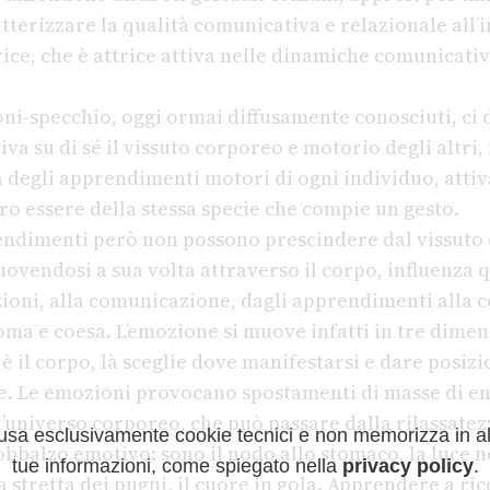
tterizzare la qualità comunicativa e relazionale all’
rice, che è attrice attiva nelle dinamiche comunicati
oni-specchio, oggi ormai diffusamente conosciuti, ci 
va su di sé il vissuto corporeo e motorio degli altri
a degli apprendimenti motori di ogni individuo, atti
ltro essere della stessa specie che compie un gesto.
endimenti però non possono prescindere dal vissuto 
uovendosi a sua volta attraverso il corpo, influenza
azioni, alla comunicazione, dagli apprendimenti alla 
ma e coesa. L’emozione si muove infatti in tre dimens
è il corpo, là sceglie dove manifestarsi e dare posizi
re. Le emozioni provocano spostamenti di masse di e
ll’universo corporeo, che può passare dalla rilassate
 usa esclusivamente cookie tecnici e non memorizza in a
bbalzo emotivo: sono il nodo allo stomaco, la luce neg
tue informazioni, come spiegato nella
privacy policy
.
la stretta dei pugni, il cuore in gola. Apprendere a ri