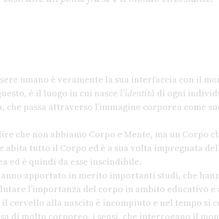
essere umano è veramente la sua interfaccia con il m
uesto, è il luogo in cui nasce
l’identità
di ogni indivi
, che passa attraverso l’immagine corporea come su
dire che non abbiamo Corpo e Mente, ma un Corpo ch
e abita tutto il Corpo ed è a sua volta impregnata d
a ed è quindi da esse inscindibile.
hanno apportato in merito importanti studi, che ha
alutare l’importanza del corpo in ambito educativo e
 il cervello alla nascita è incompiuto e nel tempo si
a di molto corporeo, i sensi, che interrogano il mond