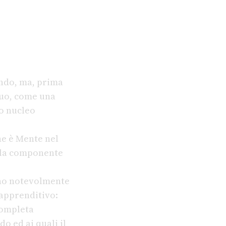
ondo, ma, prima
duo, come una
o nucleo
e è Mente nel
ella componente
nno notevolmente
 apprenditivo:
 completa
o ed ai quali il