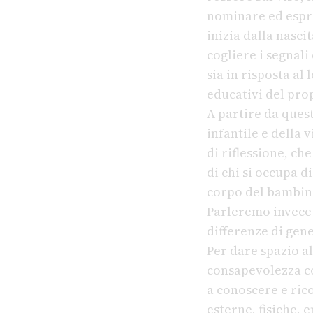
nominare ed espri
inizia dalla nasci
cogliere i segnali
sia in risposta al
educativi del pro
A partire da ques
infantile e della
di riflessione, ch
di chi si occupa 
corpo del bambino
Parleremo invece 
differenze di gen
Per dare spazio a
consapevolezza c
a conoscere e ric
esterne, fisiche, 