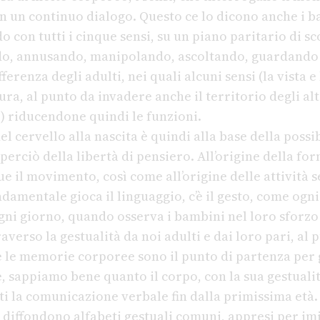
 un continuo dialogo. Questo ce lo dicono anche i b
 con tutti i cinque sensi, su un piano paritario di sc
do, annusando, manipolando, ascoltando, guardando 
ferenza degli adulti, nei quali alcuni sensi (la vista e
ura, al punto da invadere anche il territorio degli altr
tto) riducendone quindi le funzioni.
l cervello alla nascita è quindi alla base della possib
erciò della libertà di pensiero. All’origine della fo
e il movimento, così come all’origine delle attività s
damentale gioca il linguaggio, c’è il gesto, come ogn
ni giorno, quando osserva i bambini nel loro sforzo 
erso la gestualità da noi adulti e dai loro pari, al 
 le memorie corporee sono il punto di partenza per
re, sappiamo bene quanto il corpo, con la sua gestualit
ti la comunicazione verbale fin dalla primissima età.
i diffondono alfabeti gestuali comuni, appresi per im