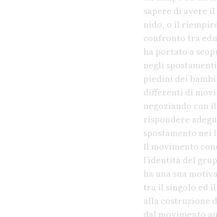
sapere di avere il
nido, o il riempir
confronto tra edu
ha portato a scop
negli spostamenti:
piedini dei bambi
differenti di mov
negoziando con i
rispondere adegu
spostamento nei l
Il movimento cond
l’identità del gru
ha una sua motiva
tra il singolo ed 
alla costruzione d
dal movimento aut