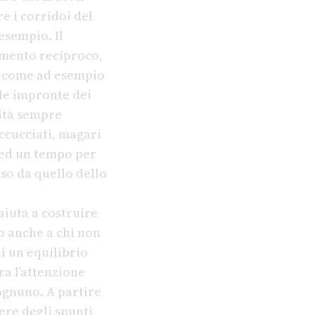
e i corridoi del
 esempio. Il
himento reciproco,
i, come ad esempio
 le impronte dei
lità sempre
accucciati, magari
 ed un tempo per
o da quello dello
aiuta a costruire
o anche a chi non
i un equilibrio
tra l’attenzione
 ognuno. A partire
re degli spunti