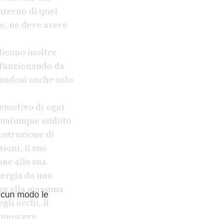
interno di quel
ve, ne deve avere
dicono inoltre
, funzionando da
vandosi anche solo
emotivo di ogni
 qualunque ambito
costruzione di
ioni, il suo
one alla sua
nergia da una
zza alla massima
lcun modo le
li occhi, il
conoscere,