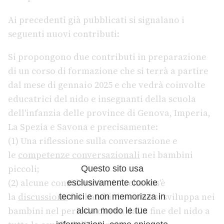
Ai precedenti già pubblicati si signalano i
seguenti nuovi contributi:
Si propongono due contributi in preparazione
di un corso di formazione che si terrà a partire
dal mese di gennaio 2025 e che vedrà coinvolte
educatrici del nido e insegnanti della scuola
dell'infanzia delle province di Genova, Imperia,
La Spezia e Savona e precisamente:
(1) Una riflessione sulla conversazione e
le
competenze conversazionali
nei bambini
piccoli;
Questo sito usa
(2) alcune considerazioni su che cos'è
esclusivamente cookie
la
discussione
fra bambini e come si sviluppa nei
tecnici e non memorizza in
bambini nel periodo che va dalla fine del nido a
alcun modo le tue